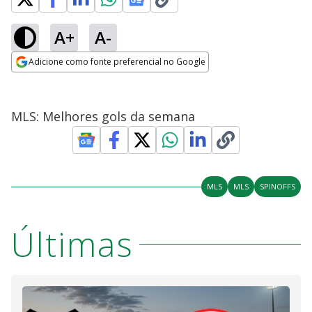
A+
A-
Adicione como fonte preferencial no Google
Opens in new window
MLS: Melhores gols da semana
MLS
MLS
SPINOFFS
Últimas