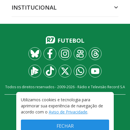
INSTITUCIONAL
FUTEBOL
Todos os direitos reservados - 2009-
2026
- Rádio e Televisão Record S.A
Utilizamos cookies e tecnologia para
CARREIRA
FALE CONOSCO
PRIVACIDADE
aprimorar sua experiência de navegação de
TERMOS E CONDIÇÕES DE USO
acordo com o
Aviso de Privacidade
.
FECHAR