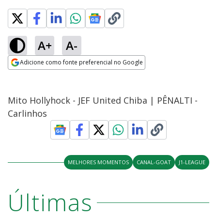
A+
A-
Adicione como fonte preferencial no Google
Opens in new window
Mito Hollyhock - JEF United Chiba | PÊNALTI -
Carlinhos
MELHORES MOMENTOS
CANAL-GOAT
J1-LEAGUE
Últimas