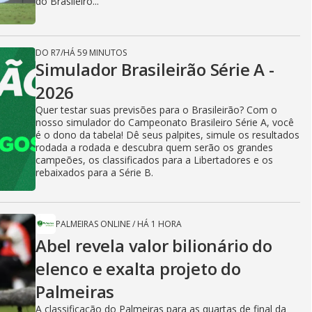
do Brasileiro...
DO R7
/
HÁ 59 MINUTOS
Simulador Brasileirão Série A -
2026
Quer testar suas previsões para o Brasileirão? Com o
nosso simulador do Campeonato Brasileiro Série A, você
é o dono da tabela! Dê seus palpites, simule os resultados
rodada a rodada e descubra quem serão os grandes
campeões, os classificados para a Libertadores e os
rebaixados para a Série B.
PALMEIRAS ONLINE
/
HÁ 1 HORA
Abel revela valor bilionário do
elenco e exalta projeto do
Palmeiras
A classificação do Palmeiras para as quartas de final da