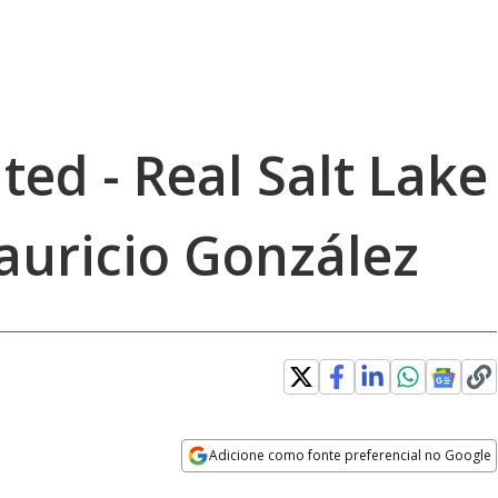
ed - Real Salt Lake
Mauricio González
Adicione como fonte preferencial no Google
Opens in new window