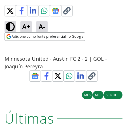
A+
A-
Adicione como fonte preferencial no Google
Opens in new window
Minnesota United - Austin FC 2 - 2 | GOL -
Joaquín Pereyra
MLS
MLS
SPINOFFS
Últimas