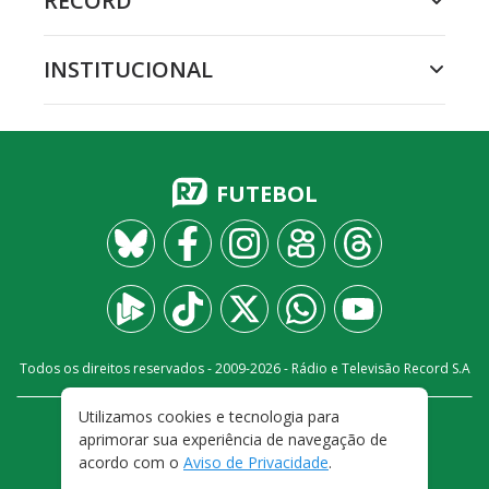
RECORD
INSTITUCIONAL
FUTEBOL
Todos os direitos reservados - 2009-
2026
- Rádio e Televisão Record S.A
Utilizamos cookies e tecnologia para
CARREIRA
FALE CONOSCO
PRIVACIDADE
aprimorar sua experiência de navegação de
TERMOS E CONDIÇÕES DE USO
acordo com o
Aviso de Privacidade
.