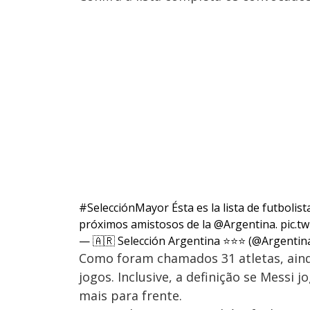
#SelecciónMayor
Ésta es la lista de futboli
próximos amistosos de la
@Argentina
.
pic.t
— 🇦🇷 Selección Argentina ⭐⭐⭐ (@Argentin
Como foram chamados 31 atletas, ainda
jogos. Inclusive, a definição se Messi
mais para frente.