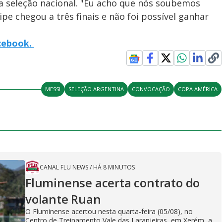
a seleção nacional. "Eu acho que nós soubemos
ipe chegou a três finais e não foi possível ganhar
acebook.
MESSI
SELEÇÃO ARGENTINA
CONVOCAÇÃO
COPA AMÉRICA
CANAL FLU NEWS
/
HÁ 8 MINUTOS
Fluminense acerta contrato do
volante Ruan
O Fluminense acertou nesta quarta-feira (05/08), no
Centro de Treinamento Vale das Laranjeiras, em Xerém, a