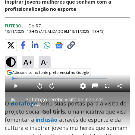
inspirar jovens mulheres que sonham com a
profissionalização no esporte
FUTEBOL
|
Do R7
13/11/2025 - 18H45
(ATUALIZADO EM
13/11/2025 - 18H45
)
A+
A-
Adicione como fonte preferencial no Google
Opens in new window
L
o
a
S
d
u
C
P
V
A
P
F
e
b
o
l
o
v
u
d
t
m
a
l
a
l
:
Botafogo recebe visita de meninas de projeto social
i
p
y
t
n
l
4
O
Botafogo
abriu suas portas para a visita do
t
a
a
ç
s
.
por
Futebol
l
r
r
a
c
4
e
t
1
r
l
r
6
projeto social
Gol Girls
, uma iniciativa que visa
s
i
0
1
e
%
l
s
0
e
h
fomentar a
inclusão
e
s
através do esporte e da
n
a
g
e
r
u
g
cultura e inspirar jovens mulheres que sonham
n
u
d
n
o
d