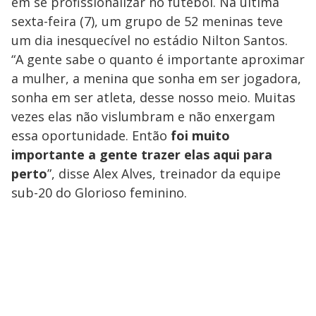
a
em se profissionalizar no futebol. Na última
s
o
s
sexta-feira (7), um grupo de 52 meninas teve
y
um dia inesquecível no estádio Nilton Santos.
“A gente sabe o quanto é importante aproximar
M
V
u
d
a mulher, a menina que sonha em ser jogadora,
o
sonha em ser atleta, desse nosso meio. Muitas
i
vezes elas não vislumbram e não enxergam
essa oportunidade. Então
foi muito
importante a gente trazer elas aqui para
d
perto
”, disse Alex Alves, treinador da equipe
sub-20 do Glorioso feminino.
e
o