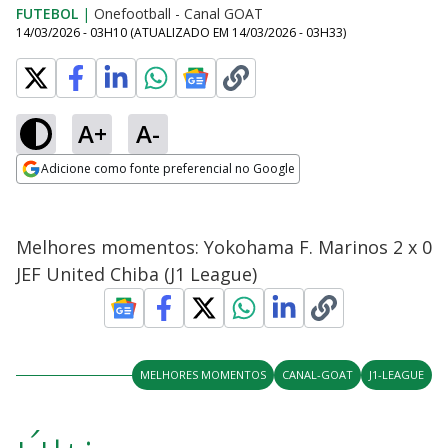
FUTEBOL
|
Onefootball - Canal GOAT
14/03/2026 - 03H10
(ATUALIZADO EM
14/03/2026 - 03H33
)
A+
A-
Adicione como fonte preferencial no Google
Opens in new window
Melhores momentos: Yokohama F. Marinos 2 x 0
JEF United Chiba (J1 League)
MELHORES MOMENTOS
CANAL-GOAT
J1-LEAGUE