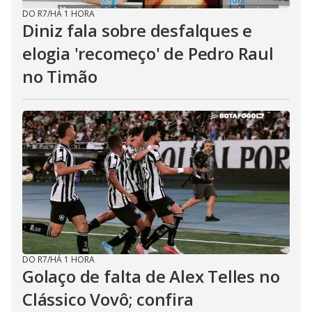
DO R7
/
HÁ 1 HORA
Diniz fala sobre desfalques e
elogia 'recomeço' de Pedro Raul
no Timão
DO R7
/
HÁ 1 HORA
Golaço de falta de Alex Telles no
Clássico Vovô; confira