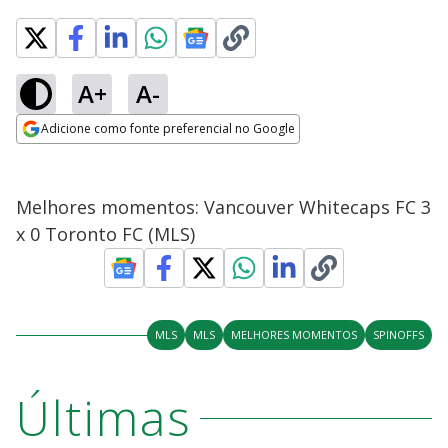
A+
A-
Adicione como fonte preferencial no Google
Opens in new window
Melhores momentos: Vancouver Whitecaps FC 3
x 0 Toronto FC (MLS)
MLS
MLS
MELHORES MOMENTOS
SPINOFFS
Últimas