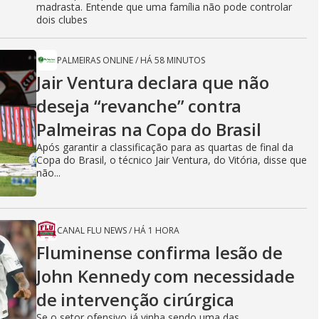
madrasta. Entende que uma família não pode controlar
dois clubes
PALMEIRAS ONLINE
/
HÁ 58 MINUTOS
Jair Ventura declara que não
deseja “revanche” contra
Palmeiras na Copa do Brasil
Após garantir a classificação para as quartas de final da
Copa do Brasil, o técnico Jair Ventura, do Vitória, disse que
não...
CANAL FLU NEWS
/
HÁ 1 HORA
Fluminense confirma lesão de
John Kennedy com necessidade
de intervenção cirúrgica
Se o setor ofensivo já vinha sendo uma das