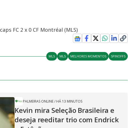
aps FC 2 x 0 CF Montréal (MLS)
MLS
MLS
MELHORES MOMENTOS
SPINOFFS
PALMEIRAS ONLINE
/
HÁ 13 MINUTOS
Kevin mira Seleção Brasileira e
deseja reeditar trio com Endrick