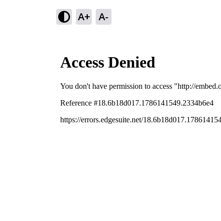
A+
A-