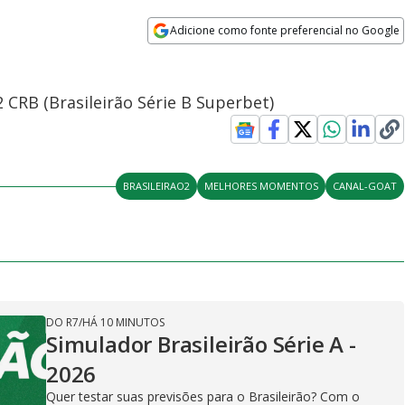
Adicione como fonte preferencial no Google
Opens in new window
 CRB (Brasileirão Série B Superbet)
BRASILEIRAO2
MELHORES MOMENTOS
CANAL-GOAT
DO R7
/
HÁ 10 MINUTOS
Simulador Brasileirão Série A -
2026
Quer testar suas previsões para o Brasileirão? Com o