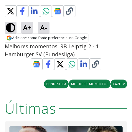
A+
A-
Adicione como fonte preferencial no Google
Opens in new window
Melhores momentos: RB Leipzig 2 - 1
Hamburger SV (Bundesliga)
BUNDESLIGA
MELHORES MOMENTOS
CAZETV
Últimas