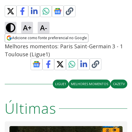
A+
A-
Adicione como fonte preferencial no Google
Opens in new window
Melhores momentos: Paris Saint-Germain 3 - 1
Toulouse (Ligue1)
LIGUE1
MELHORES MOMENTOS
CAZETV
Últimas