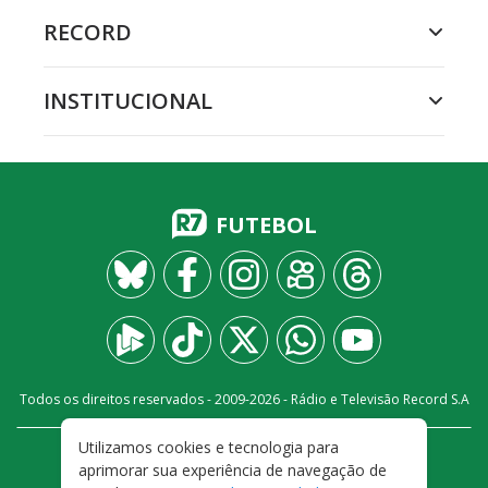
RECORD
INSTITUCIONAL
FUTEBOL
Todos os direitos reservados - 2009-
2026
- Rádio e Televisão Record S.A
Utilizamos cookies e tecnologia para
CARREIRA
FALE CONOSCO
PRIVACIDADE
aprimorar sua experiência de navegação de
TERMOS E CONDIÇÕES DE USO