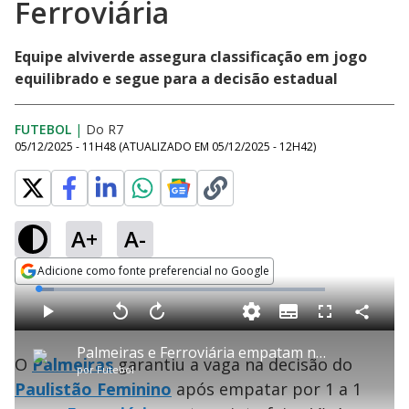
Ferroviária
Equipe alviverde assegura classificação em jogo
equilibrado e segue para a decisão estadual
FUTEBOL
|
Do R7
05/12/2025 - 11H48
(ATUALIZADO EM
05/12/2025 - 12H42
)
A+
A-
Adicione como fonte preferencial no Google
Opens in new window
L
o
a
S
d
u
C
P
V
A
P
F
e
b
o
l
o
v
u
d
t
m
a
l
a
l
:
Palmeiras e Ferroviária empatam na semifinal do Campeonato de Futebol Paulista Feminino
i
p
y
t
n
l
5
O
Palmeiras
garantiu a vaga na decisão do
t
a
a
ç
s
.
por
Futebol
l
r
r
a
c
4
e
t
1
r
r
8
Paulistão Feminino
após empatar por 1 a 1
s
i
0
1
e
%
l
s
0
e
h