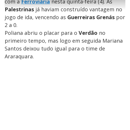
l
com a
Ferroviária
e
s
nesta quinta-feira (4). As
n
a
g
e
r
u
g
Palestrinas
já haviam construído vantagem no
n
u
a
d
n
o
d
jogo de ida, vencendo as
Guerreiras Grenás
por
s
o
s
2 a 0.
y
Poliana abriu o placar para o
Verdão
no
primeiro tempo, mas logo em seguida Mariana
M
V
u
d
Santos deixou tudo igual para o time de
o
Araraquara.
i
d
e
o