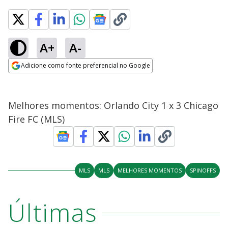
A+
A-
Adicione como fonte preferencial no Google
Opens in new window
Melhores momentos: Orlando City 1 x 3 Chicago
Fire FC (MLS)
MLS
MLS
MELHORES MOMENTOS
SPINOFFS
Últimas