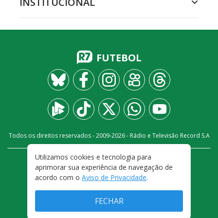
INSTITUCIONAL
FUTEBOL
Todos os direitos reservados - 2009-
2026
- Rádio e Televisão Record S.A
Utilizamos cookies e tecnologia para
CARREIRA
FALE CONOSCO
PRIVACIDADE
aprimorar sua experiência de navegação de
TERMOS E CONDIÇÕES DE USO
acordo com o
Aviso de Privacidade
.
FECHAR