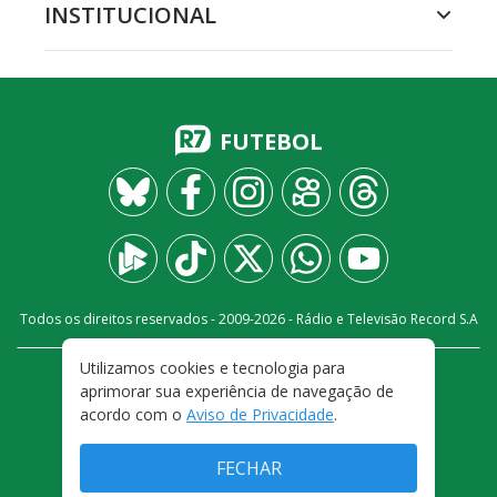
INSTITUCIONAL
FUTEBOL
Todos os direitos reservados - 2009-
2026
- Rádio e Televisão Record S.A
Utilizamos cookies e tecnologia para
CARREIRA
FALE CONOSCO
PRIVACIDADE
aprimorar sua experiência de navegação de
TERMOS E CONDIÇÕES DE USO
acordo com o
Aviso de Privacidade
.
FECHAR