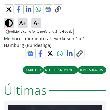
A+
A-
Adicione como fonte preferencial no Google
Opens in new window
Melhores momentos: Leverkusen 1 x 1
Hamburg (Bundesliga)
BUNDESLIGA
MELHORES MOMENTOS
BUNDESLIGA-PASS
Últimas