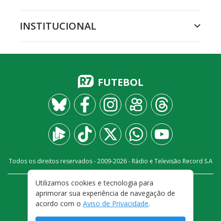
INSTITUCIONAL
FUTEBOL
Todos os direitos reservados - 2009-
2026
- Rádio e Televisão Record S.A
Utilizamos cookies e tecnologia para
CARREIRA
FALE CONOSCO
PRIVACIDADE
aprimorar sua experiência de navegação de
TERMOS E CONDIÇÕES DE USO
acordo com o
Aviso de Privacidade
.