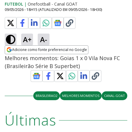
FUTEBOL
|
Onefootball - Canal GOAT
09/05/2026 - 18H15
(ATUALIZADO EM
09/05/2026 - 18H30
)
A+
A-
Adicione como fonte preferencial no Google
Opens in new window
Melhores momentos: Goias 1 x 0 Vila Nova FC
(Brasileirão Série B Superbet)
BRASILEIRAO2
MELHORES MOMENTOS
CANAL-GOAT
Últimas