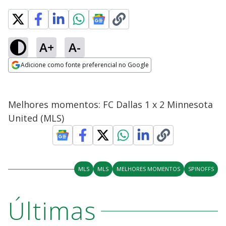
A+
A-
Adicione como fonte preferencial no Google
Opens in new window
Melhores momentos: FC Dallas 1 x 2 Minnesota
United (MLS)
MLS
MLS
MELHORES MOMENTOS
SPINOFFS
Últimas