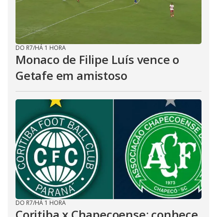
DO R7
/
HÁ 1 HORA
Monaco de Filipe Luís vence o
Getafe em amistoso
DO R7
/
HÁ 1 HORA
Coritiba x Chapecoense: conhece