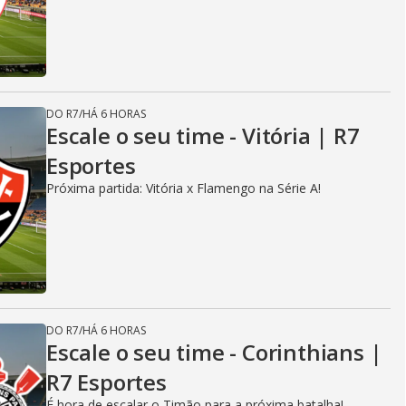
DO R7
/
HÁ 6 HORAS
Escale o seu time - Vitória | R7
Esportes
Próxima partida: Vitória x Flamengo na Série A!
DO R7
/
HÁ 6 HORAS
Escale o seu time - Corinthians |
R7 Esportes
É hora de escalar o Timão para a próxima batalha!