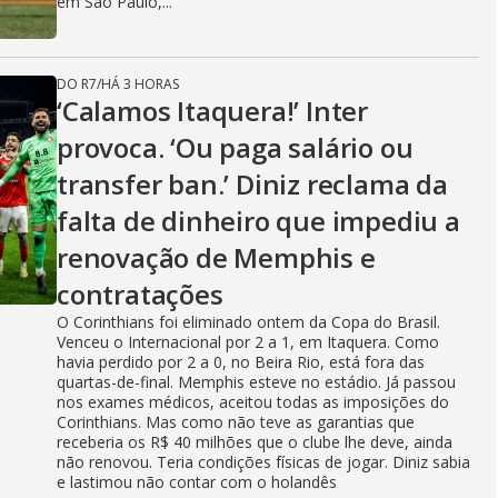
em São Paulo,...
DO R7
/
HÁ 3 HORAS
‘Calamos Itaquera!’ Inter
provoca. ‘Ou paga salário ou
transfer ban.’ Diniz reclama da
falta de dinheiro que impediu a
renovação de Memphis e
contratações
O Corinthians foi eliminado ontem da Copa do Brasil.
Venceu o Internacional por 2 a 1, em Itaquera. Como
havia perdido por 2 a 0, no Beira Rio, está fora das
quartas-de-final. Memphis esteve no estádio. Já passou
nos exames médicos, aceitou todas as imposições do
Corinthians. Mas como não teve as garantias que
receberia os R$ 40 milhões que o clube lhe deve, ainda
não renovou. Teria condições físicas de jogar. Diniz sabia
e lastimou não contar com o holandês