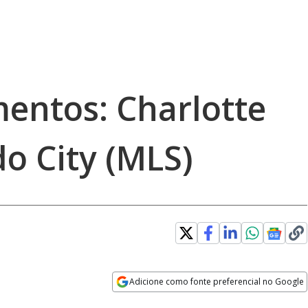
entos: Charlotte
do City (MLS)
Adicione como fonte preferencial no Google
Opens in new window