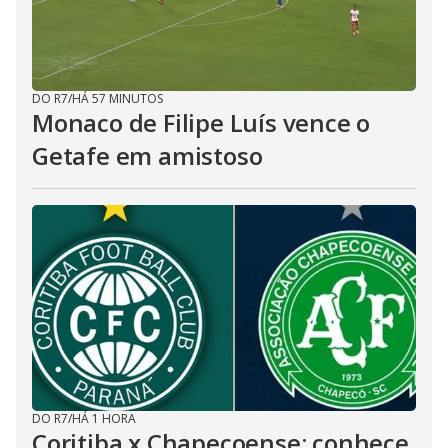
DO R7
/
HÁ 57 MINUTOS
Monaco de Filipe Luís vence o
Getafe em amistoso
DO R7
/
HÁ 1 HORA
Coritiba x Chapecoense: conhece