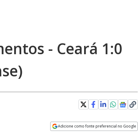
ntos - Ceará 1:0
nse)
Adicione como fonte preferencial no Google
Opens in new window