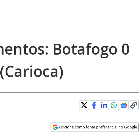
entos: Botafogo 0
(Carioca)
Adicione como fonte preferencial no Google
Opens in new window