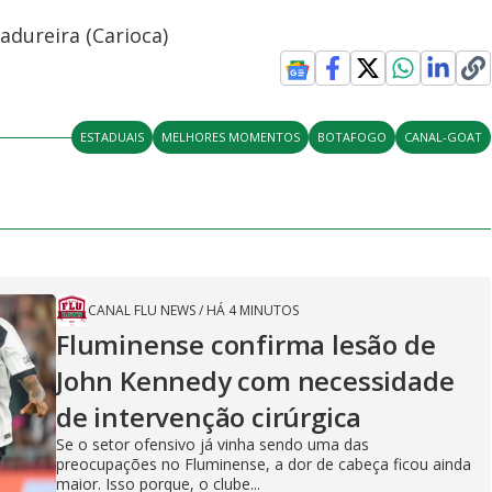
dureira (Carioca)
ESTADUAIS
MELHORES MOMENTOS
BOTAFOGO
CANAL-GOAT
CANAL FLU NEWS
/
HÁ 4 MINUTOS
Fluminense confirma lesão de
John Kennedy com necessidade
de intervenção cirúrgica
Se o setor ofensivo já vinha sendo uma das
preocupações no Fluminense, a dor de cabeça ficou ainda
maior. Isso porque, o clube...