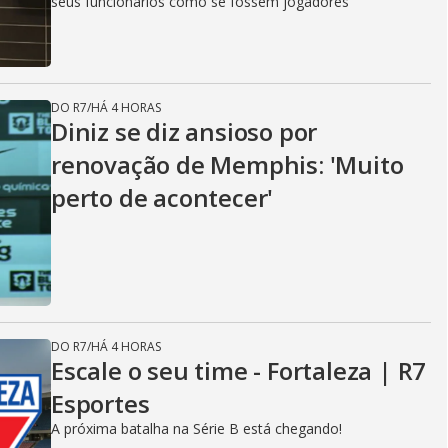
seus funcionários como se fossem jogadores
DO R7
/
HÁ 4 HORAS
Diniz se diz ansioso por
renovação de Memphis: 'Muito
perto de acontecer'
DO R7
/
HÁ 4 HORAS
Escale o seu time - Fortaleza | R7
Esportes
A próxima batalha na Série B está chegando!