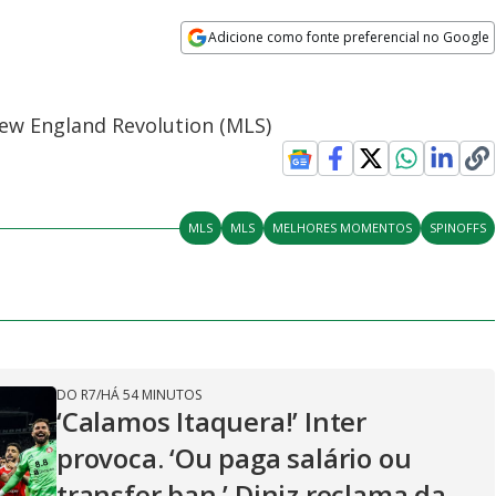
Adicione como fonte preferencial no Google
Opens in new window
ew England Revolution (MLS)
MLS
MLS
MELHORES MOMENTOS
SPINOFFS
DO R7
/
HÁ 54 MINUTOS
‘Calamos Itaquera!’ Inter
provoca. ‘Ou paga salário ou
transfer ban.’ Diniz reclama da