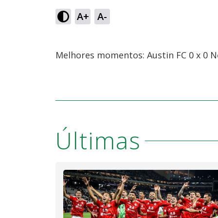
A+
A-
Melhores momentos: Austin FC 0 x 0 N
Últimas