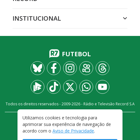
INSTITUCIONAL
FUTEBOL
Todos os direitos reservados - 2009-
2026
- Rádio e Televisão Record S.A
Utilizamos cookies e tecnologia para
CARREIRA
FALE CONOSCO
PRIVACIDADE
aprimorar sua experiência de navegação de
TERMOS E CONDIÇÕES DE USO
acordo com o
Aviso de Privacidade
.