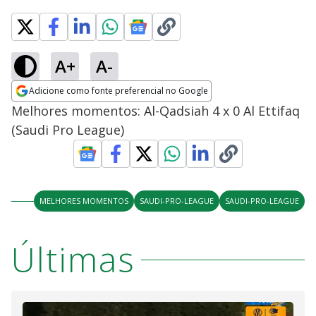
A+
A-
Adicione como fonte preferencial no Google
Opens in new window
Melhores momentos: Al-Qadsiah 4 x 0 Al Ettifaq
(Saudi Pro League)
MELHORES MOMENTOS
SAUDI-PRO-LEAGUE
SAUDI-PRO-LEAGUE
Últimas