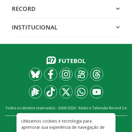
RECORD
INSTITUCIONAL
FUTEBOL
Todos os direitos reservados - 2009-
2026
- Rádio e Televisão Record S.A
Utilizamos cookies e tecnologia para
CARREIRA
FALE CONOSCO
PRIVACIDADE
aprimorar sua experiência de navegação de
TERMOS E CONDIÇÕES DE USO