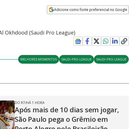
Adicione como fonte preferencial no Google
Opens in new window
Al Okhdood (Saudi Pro League)
MELHORES MOMENTOS
SAUDI-PRO-LEAGUE
SAUDI-PRO-LEAGUE
DO R7
/
HÁ 1 HORA
Após mais de 10 dias sem jogar,
São Paulo pega o Grêmio em
Porto Alegre pelo Brasileirão