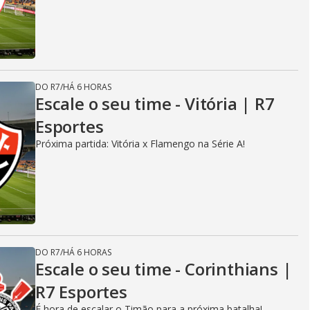
DO R7
/
HÁ 6 HORAS
Escale o seu time - Vitória | R7
Esportes
Próxima partida: Vitória x Flamengo na Série A!
DO R7
/
HÁ 6 HORAS
Escale o seu time - Corinthians |
R7 Esportes
É hora de escalar o Timão para a próxima batalha!