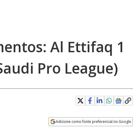
ntos: Al Ettifaq 1
(Saudi Pro League)
Adicione como fonte preferencial no Google
Opens in new window