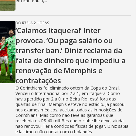
em São Paulo,...
DO R7
/
HÁ 2 HORAS
‘Calamos Itaquera!’ Inter
provoca. ‘Ou paga salário ou
transfer ban.’ Diniz reclama da
falta de dinheiro que impediu a
renovação de Memphis e
contratações
O Corinthians foi eliminado ontem da Copa do Brasil.
Venceu o Internacional por 2 a 1, em Itaquera. Como
havia perdido por 2 a 0, no Beira Rio, está fora das
quartas-de-final. Memphis esteve no estádio. Já passou
nos exames médicos, aceitou todas as imposições do
Corinthians. Mas como não teve as garantias que
receberia os R$ 40 milhões que o clube lhe deve, ainda
não renovou. Teria condições físicas de jogar. Diniz sabia
e lastimou não contar com o holandês