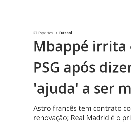
R7 Esportes
Futebol
Mbappé irrita
PSG após dize
'ajuda' a ser
Astro francês tem contrato co
renovação; Real Madrid é o pr