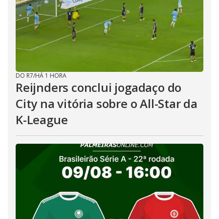
DO R7
/
HÁ 1 HORA
Reijnders conclui jogadaço do
City na vitória sobre o All-Star da
K-League