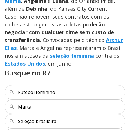
a
Marta
,
Angelina
e
Luana
, do Orlando Pride,
s
o
s
além de
Debinha
, do Kansas City Current.
y
Caso não renovem seus contratos com os
clubes estrangeiros, as atletas
poderão
M
V
u
d
negociar com qualquer time sem custo de
o
transferência
. Convocadas pelo técnico
Arthur
i
Elias
, Marta e Angelina representaram o Brasil
nos amistosos da
seleção feminina
contra os
Estados Unidos
, em junho.
d
Busque no R7
e
Futebol feminino
o
Marta
Seleção brasileira