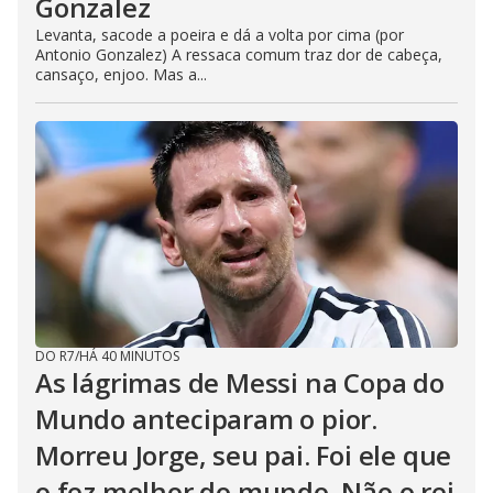
Gonzalez
Levanta, sacode a poeira e dá a volta por cima (por
Antonio Gonzalez) A ressaca comum traz dor de cabeça,
cansaço, enjoo. Mas a...
DO R7
/
HÁ 40 MINUTOS
As lágrimas de Messi na Copa do
Mundo anteciparam o pior.
Morreu Jorge, seu pai. Foi ele que
o fez melhor do mundo. Não o rei