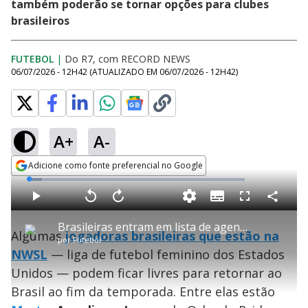
também poderão se tornar opções para clubes
brasileiros
FUTEBOL
|
Do R7, com RECORD NEWS
06/07/2026 - 12H42
(ATUALIZADO EM
06/07/2026 - 12H42
)
A+
A-
Adicione como fonte preferencial no Google
Opens in new window
L
o
a
S
d
u
C
P
V
A
P
F
e
b
o
l
o
v
u
d
t
m
a
l
a
l
:
Brasileiras entram em lista de agentes livres da NWSL
i
p
y
t
n
l
6
Algumas
jogadoras brasileiras que estão na
t
a
a
ç
s
.
por
Futebol
l
r
r
a
c
1
e
t
1
r
l
r
5
NWSL
— liga de futebol feminino dos Estados
s
i
0
1
e
%
l
s
0
e
h
Unidos — podem ficar livres para retornar ao
e
s
n
a
g
e
r
u
g
Brasil ao fim da temporada. Entre elas estão
n
u
d
n
o
d