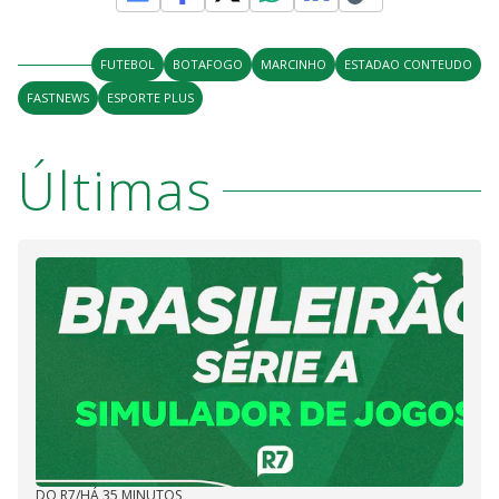
FUTEBOL
BOTAFOGO
MARCINHO
ESTADAO CONTEUDO
FASTNEWS
ESPORTE PLUS
Últimas
DO R7
/
HÁ 35 MINUTOS