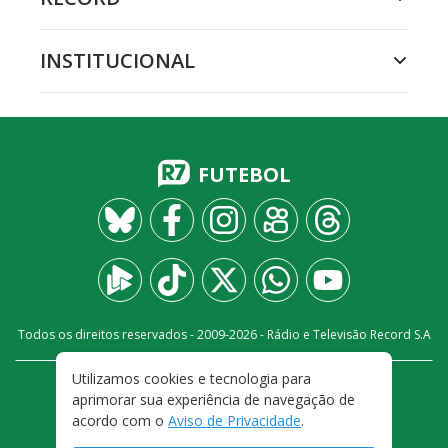
INSTITUCIONAL
FUTEBOL
Todos os direitos reservados - 2009-
2026
- Rádio e Televisão Record S.A
Utilizamos cookies e tecnologia para
CARREIRA
FALE CONOSCO
PRIVACIDADE
aprimorar sua experiência de navegação de
TERMOS E CONDIÇÕES DE USO
acordo com o
Aviso de Privacidade
.