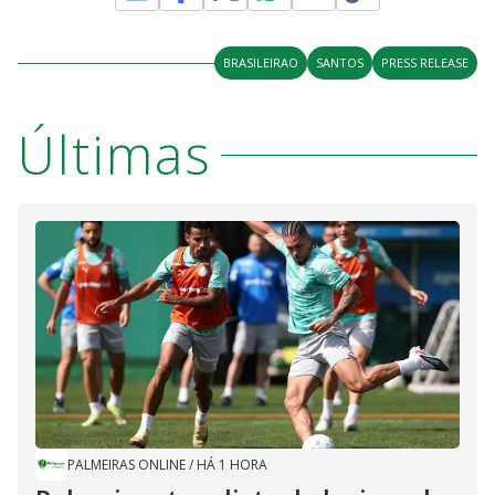
BRASILEIRAO
SANTOS
PRESS RELEASE
Últimas
PALMEIRAS ONLINE
/
HÁ 1 HORA