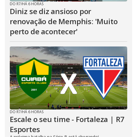
DO R7
/
HÁ 6 HORAS
Diniz se diz ansioso por
renovação de Memphis: 'Muito
perto de acontecer'
DO R7
/
HÁ 6 HORAS
Escale o seu time - Fortaleza | R7
Esportes
A próxima batalha na Série B está chegando!