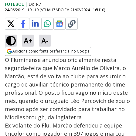
FUTEBOL
|
Do R7
24/06/2019 - 19H19
(ATUALIZADO EM
21/02/2024 - 16H10
)
A+
A-
Adicione como fonte preferencial no Google
Opens in new window
O Fluminense anunciou oficialmente nesta
segunda-feira que Marco Aurélio de Oliveira, o
Marcão, está de volta ao clube para assumir o
cargo de auxiliar-técnico permanente do time
profissional. O posto ficou vago no início deste
mês, quando o uruguaio Léo Percovich deixou o
mesmo após ser convidado para trabalhar no
Middlesbrough, da Inglaterra.
Ex-volante do Flu, Marcão defendeu a equipe
tricolor como jogador em 397 jogos e marcou