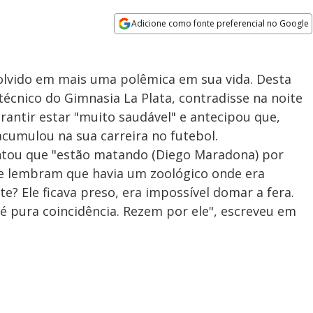
Adicione como fonte preferencial no Google
Opens in new window
lvido em mais uma polêmica em sua vida. Desta
 técnico do Gimnasia La Plata, contradisse na noite
arantir estar "muito saudável" e antecipou que,
cumulou na sua carreira no futebol.
ntou que "estão matando (Diego Maradona) por
se lembram que havia um zoológico onde era
te? Ele ficava preso, era impossível domar a fera.
 pura coincidência. Rezem por ele", escreveu em