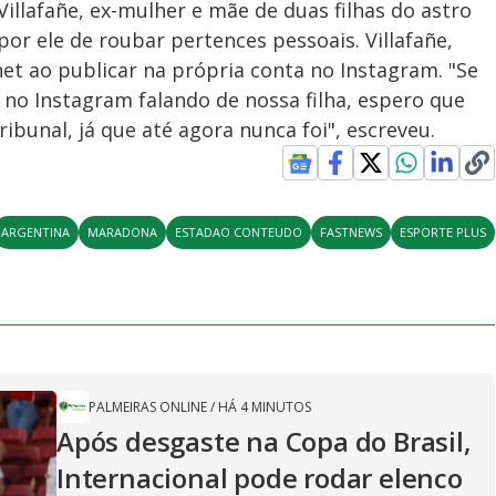
illafañe, ex-mulher e mãe de duas filhas do astro
or ele de roubar pertences pessoais. Villafañe,
net ao publicar na própria conta no Instagram. "Se
no Instagram falando de nossa filha, espero que
bunal, já que até agora nunca foi", escreveu.
ARGENTINA
MARADONA
ESTADAO CONTEUDO
FASTNEWS
ESPORTE PLUS
PALMEIRAS ONLINE
/
HÁ 4 MINUTOS
Após desgaste na Copa do Brasil,
Internacional pode rodar elenco