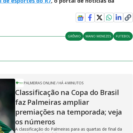
l de esportes do R7
, o portal de notícias da
GRÊMIO
MANO MENEZES
FUTEBOL
PALMEIRAS ONLINE
/
HÁ 4 MINUTOS
Classificação na Copa do Brasil
faz Palmeiras ampliar
premiações na temporada; veja
os números
A classificação do Palmeiras para as quartas de final da