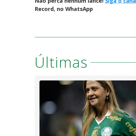
Não perca nenhum lance!
Siga o cana
Record, no WhatsApp
Últimas