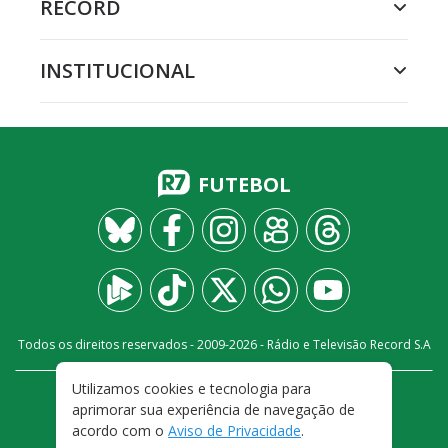
RECORD
INSTITUCIONAL
FUTEBOL
Todos os direitos reservados - 2009-
2026
- Rádio e Televisão Record S.A
Utilizamos cookies e tecnologia para
CARREIRA
FALE CONOSCO
PRIVACIDADE
aprimorar sua experiência de navegação de
TERMOS E CONDIÇÕES DE USO
acordo com o
Aviso de Privacidade
.