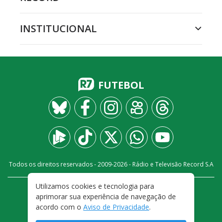
INSTITUCIONAL
FUTEBOL
Todos os direitos reservados - 2009-
2026
- Rádio e Televisão Record S.A
Utilizamos cookies e tecnologia para
CARREIRA
FALE CONOSCO
PRIVACIDADE
aprimorar sua experiência de navegação de
TERMOS E CONDIÇÕES DE USO
acordo com o
Aviso de Privacidade
.