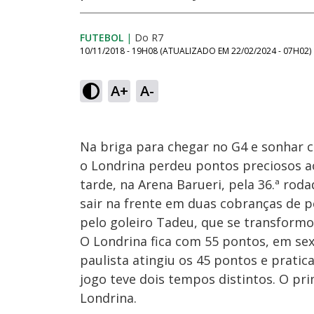
FUTEBOL
|
Do R7
10/11/2018 - 19H08
(ATUALIZADO EM
22/02/2024 - 07H02
)
A+
A-
Na briga para chegar no G4 e sonhar c
o Londrina perdeu pontos preciosos 
tarde, na Arena Barueri, pela 36.ª ro
sair na frente em duas cobranças de p
pelo goleiro Tadeu, que se transformo
O Londrina fica com 55 pontos, em sext
paulista atingiu os 45 pontos e prati
jogo teve dois tempos distintos. O pr
Londrina.