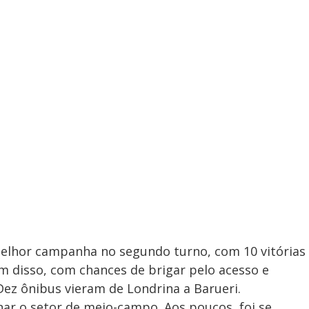
lhor campanha no segundo turno, com 10 vitórias
ém disso, com chances de brigar pelo acesso e
Dez ônibus vieram de Londrina a Barueri.
ar o setor de meio-campo. Aos poucos, foi se