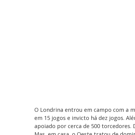
O Londrina entrou em campo com a me
em 15 jogos e invicto há dez jogos. Al
apoiado por cerca de 500 torcedores. 
Mas, em casa, o Oeste tratou de domin