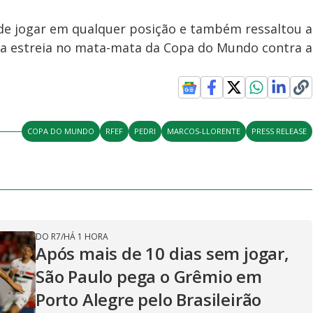
de jogar em qualquer posição e também ressaltou a
da estreia no mata-mata da Copa do Mundo contra a
COPA DO MUNDO
RFEF
PEDRI
MARCOS-LLORENTE
PRESS RELEASE
DO R7
/
HÁ 1 HORA
Após mais de 10 dias sem jogar,
São Paulo pega o Grêmio em
Porto Alegre pelo Brasileirão