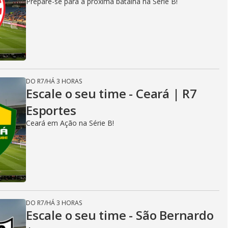
Prepare-se para a próxima batalha na Série B!
DO R7
/
HÁ 3 HORAS
Escale o seu time - Ceará | R7
Esportes
Ceará em Ação na Série B!
DO R7
/
HÁ 3 HORAS
Escale o seu time - São Bernardo