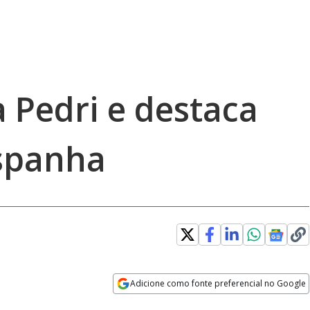
a Pedri e destaca
spanha
Adicione como fonte preferencial no Google
Opens in new window