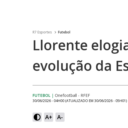
R7 Esportes
Futebol
Llorente elogi
evolução da E
FUTEBOL
|
Onefootball - RFEF
30/06/2026 - 04H00
(ATUALIZADO EM
30/06/2026 - 05H01
)
A+
A-