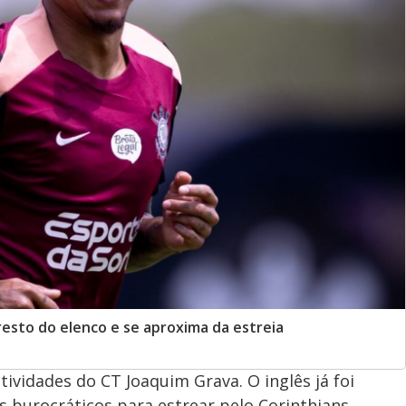
 resto do elenco e se aproxima da estreia
tividades do CT Joaquim Grava. O inglês já foi
 burocráticos para estrear pelo Corinthians.