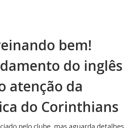
treinando bem!
ndamento do inglês
o atenção da
ica do Corinthians
nciado pelo clube, mas aguarda detalhes