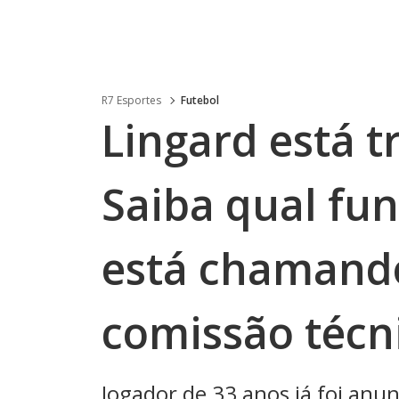
R7 Esportes
Futebol
Lingard está 
Saiba qual fu
está chamand
comissão técn
Jogador de 33 anos já foi anu