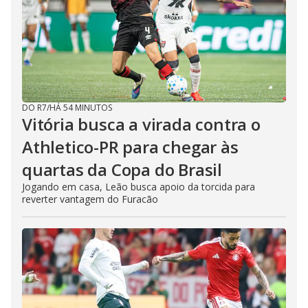
e
o
DO R7
/
HÁ 54 MINUTOS
Vitória busca a virada contra o
Athletico-PR para chegar às
quartas da Copa do Brasil
Jogando em casa, Leão busca apoio da torcida para
reverter vantagem do Furacão