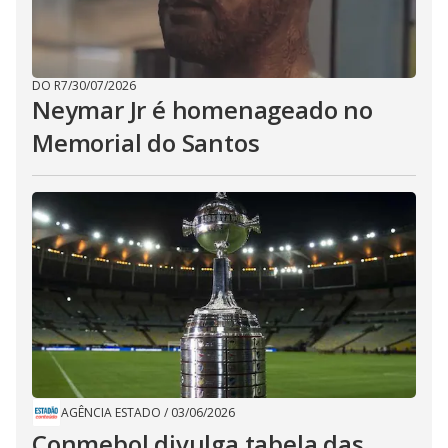
DO R7
/
30/07/2026
Neymar Jr é homenageado no
Memorial do Santos
AGÊNCIA ESTADO
/
03/06/2026
Conmebol divulga tabela das