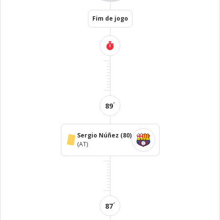
Fim de jogo
´
89
Sergio Núñez
(80)
(AT)
´
87