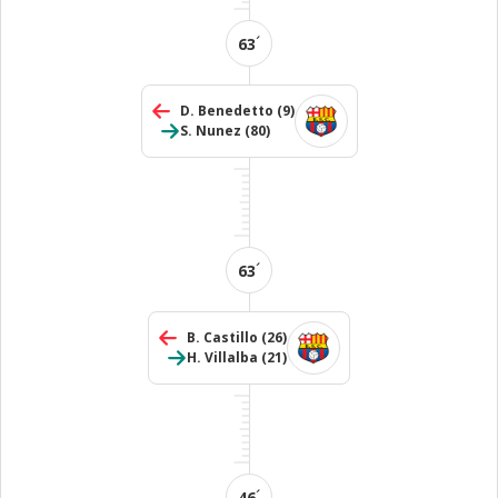
´
63
D. Benedetto
(9)
S. Nunez
(80)
´
63
B. Castillo
(26)
H. Villalba
(21)
´
46