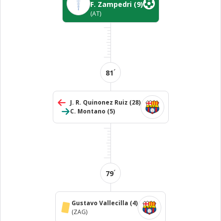
F. Zampedri
(9)
(AT)
´
81
J. R. Quinonez Ruiz
(28)
C. Montano
(5)
´
79
Gustavo Vallecilla
(4)
(ZAG)