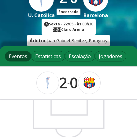
Encerrado
U. Católica
Barcelona
Sexta
-
22/05
- às
00h30
Claro Arena
Árbitro:
Juan Gabriel Benitez, Paraguay
Eventos
Estatísticas
Escalação
Jogadores
2
0
-