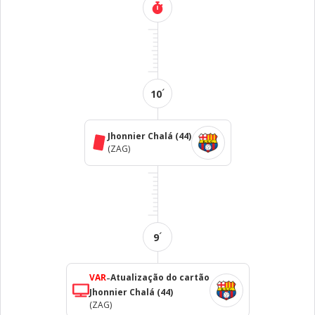
´
10
Jhonnier Chalá
(44)
(ZAG)
´
9
-
VAR
Atualização do cartão
Jhonnier Chalá
(44)
(ZAG)