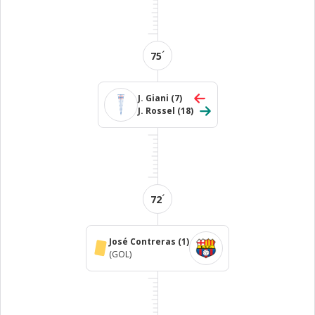
´
75
J. Giani
(7)
J. Rossel
(18)
´
72
José Contreras
(1)
(GOL)