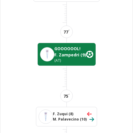
´
77
GOOOOOOL!
F. Zampedri
(9)
(AT)
´
75
F. Zuqui
(8)
M. Palavecino
(10)