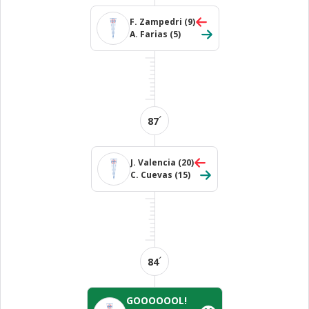
F. Zampedri
(9)
A. Farias
(5)
´
87
J. Valencia
(20)
C. Cuevas
(15)
´
84
GOOOOOOL!