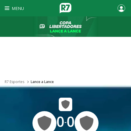
MENU
R7 Esportes
Lance a Lance
0
0
-