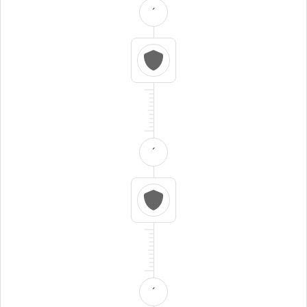
´
´
´