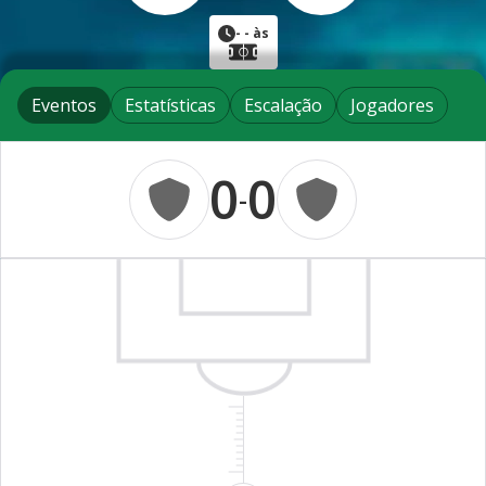
-
- às
Eventos
Estatísticas
Escalação
Jogadores
0
0
-