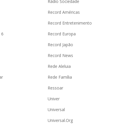
Rádio Sociedade
Record Américas
o
Record Entretenimento
 6
Record Europa
Record Japão
Record News
Rede Aleluia
ar
Rede Família
Ressoar
Univer
Universal
Universal.Org