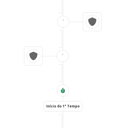
´
´
Início do 1° Tempo