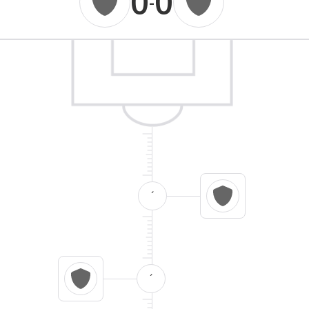
0
0
-
´
´