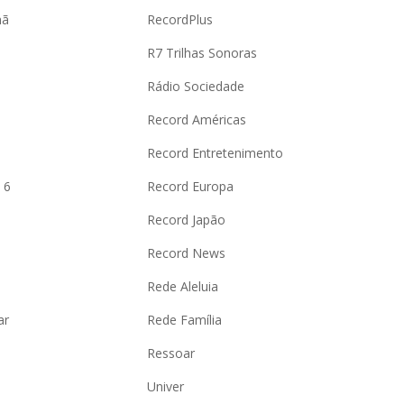
hã
RecordPlus
R7 Trilhas Sonoras
Rádio Sociedade
Record Américas
o
Record Entretenimento
 6
Record Europa
Record Japão
Record News
Rede Aleluia
ar
Rede Família
Ressoar
Univer