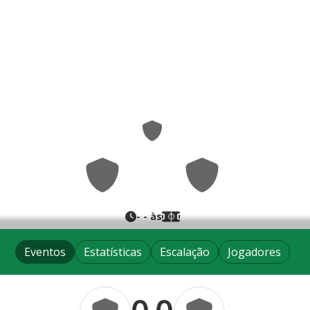
0
0
-
-
- às
Eventos
Estatísticas
Escalação
Jogadores