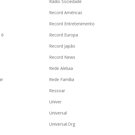
Rádio Sociedade
Record Américas
o
Record Entretenimento
 6
Record Europa
Record Japão
Record News
Rede Aleluia
ar
Rede Família
Ressoar
Univer
Universal
Universal.Org